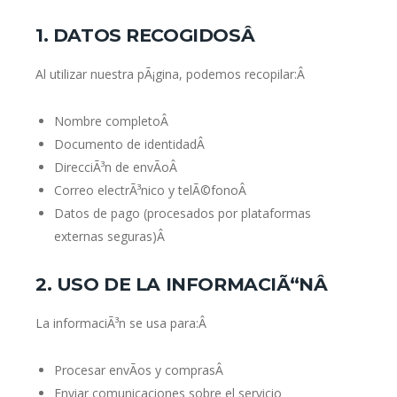
1. DATOS RECOGIDOSÂ
Al utilizar nuestra pÃ¡gina, podemos recopilar:Â
Nombre completoÂ
Documento de identidadÂ
DirecciÃ³n de envÃ­oÂ
Correo electrÃ³nico y telÃ©fonoÂ
Datos de pago (procesados por plataformas
externas seguras)Â
2. USO DE LA INFORMACIÃ“NÂ
La informaciÃ³n se usa para:Â
Procesar envÃ­os y comprasÂ
Enviar comunicaciones sobre el servicio