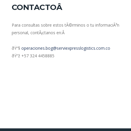
CONTACTOÂ
Para consultas sobre estos tÃ©rminos o tu informaciÃ³n
personal, contÃ¡ctanos en:Â
ðŸ“§
operaciones.bog@serviexpresslogistics.com.co
ðŸ“ž +57 324 4458885