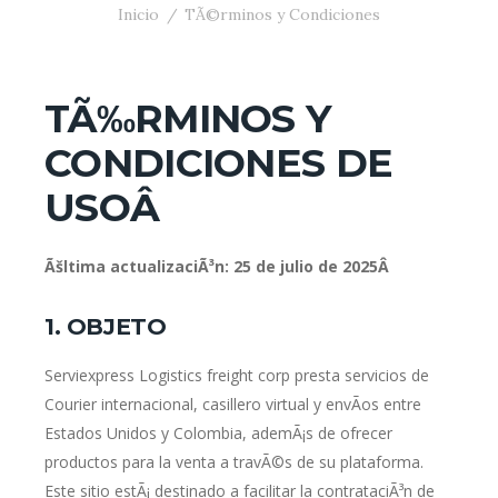
Inicio
TÃ©rminos y Condiciones
TÃ‰RMINOS Y
CONDICIONES DE
USOÂ
Ãšltima actualizaciÃ³n: 25 de julio de 2025Â
1. OBJETO
Serviexpress Logistics freight corp presta servicios de
Courier internacional, casillero virtual y envÃ­os entre
Estados Unidos y Colombia, ademÃ¡s de ofrecer
productos para la venta a travÃ©s de su plataforma.
Este sitio estÃ¡ destinado a facilitar la contrataciÃ³n de