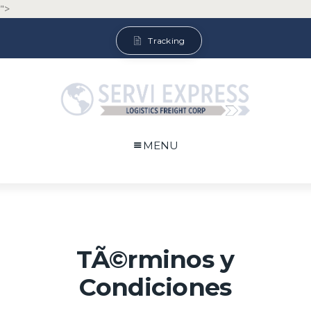
">
Tracking
MENU
TÃ©rminos y
Condiciones